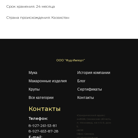
Срок хранения. 24 месяца
Страна происхождения: Казахстан
ООО "Фуд-Импорт"
Мука
История компании
Макаронные изделия
Блог
Крупы
Сертификаты
Все категории
Контакты
Контакты
Юридический адрес:
Телефон:
443028, Самарская область,
п. Мехзавод, кв-л 5-й, дом
8-927-261-53-81
5,
оф.58
8-927-653-87-28
Офис: Самара,
E-mail:
ул.Молодежная,