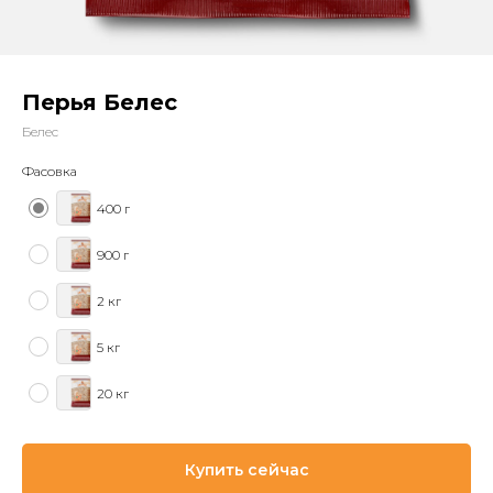
Перья Белес
Белес
Фасовка
400 г
900 г
2 кг
5 кг
20 кг
Купить сейчас