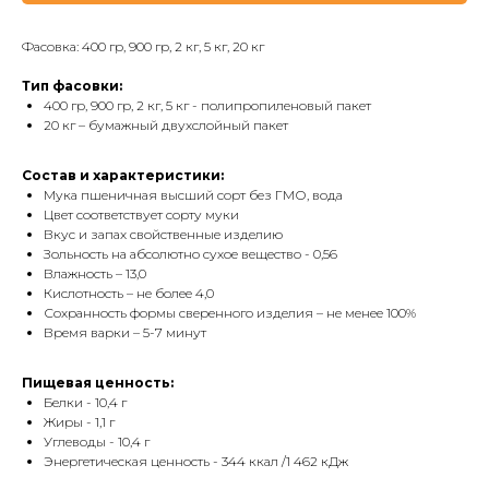
Фасовка: 400 гр, 900 гр, 2 кг, 5 кг, 20 кг
Тип фасовки:
400 гр, 900 гр, 2 кг, 5 кг - полипропиленовый пакет
20 кг – бумажный двухслойный пакет
Состав и характеристики:
Мука пшеничная высший сорт без ГМО, вода
Цвет соответствует сорту муки
Вкус и запах свойственные изделию
Зольность на абсолютно сухое вещество - 0,56
Влажность – 13,0
Кислотность – не более 4,0
Сохранность формы сверенного изделия – не менее 100%
Время варки – 5-7 минут
Пищевая ценность:
Белки - 10,4 г
Жиры - 1,1 г
Углеводы - 10,4 г
Энергетическая ценность - 344 ккал /1 462 кДж