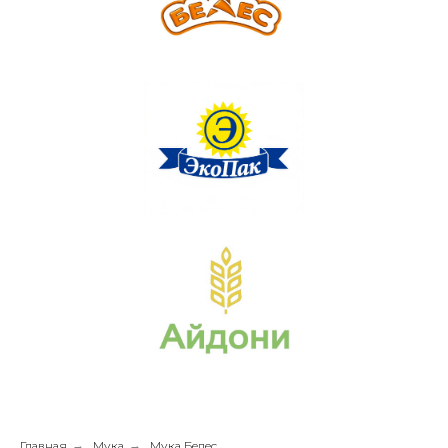
Главная
→
Мука
→
Мука Белес