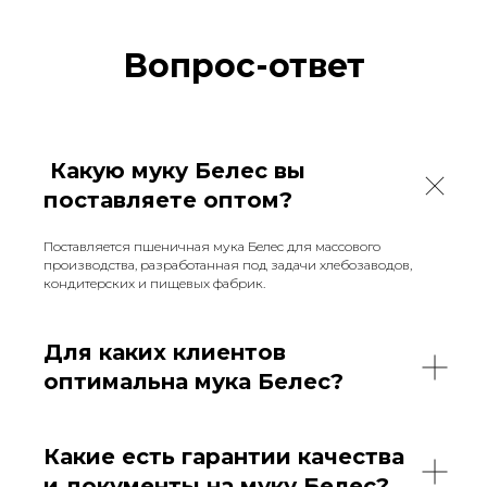
Вопрос-ответ
Какую муку Белес вы
поставляете оптом?
Поставляется пшеничная мука Белес для массового
производства, разработанная под задачи хлебозаводов,
кондитерских и пищевых фабрик.
Для каких клиентов
оптимальна мука Белес?
Какие есть гарантии качества
и документы на муку Белес?