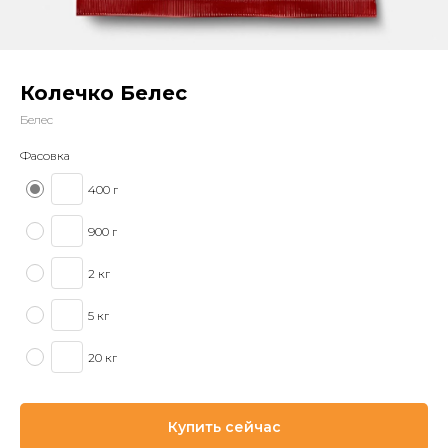
Колечко Белес
Белес
Фасовка
400 г
900 г
2 кг
5 кг
20 кг
Купить сейчас