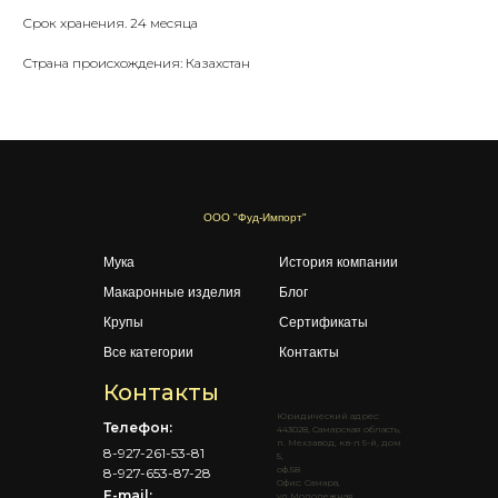
Срок хранения. 24 месяца
Страна происхождения: Казахстан
ООО "Фуд-Импорт"
Мука
История компании
Макаронные изделия
Блог
Крупы
Сертификаты
Все категории
Контакты
Контакты
Юридический адрес:
Телефон:
443028, Самарская область,
п. Мехзавод, кв-л 5-й, дом
8-927-261-53-81
5,
оф.58
8-927-653-87-28
Офис: Самара,
E-mail:
ул.Молодежная,