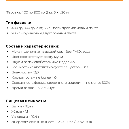
Фасовка: 400 гр, 900 гр, 2 кг, 5 кг, 20 кг
Тип фасовки:
400 гр, 900 гр, 2 кг, 5 кг - полипропиленовый пакет
20 кг – бумажный двухслойный пакет
Состав и характеристики:
Мука пшеничная высший сорт без ГМО, вода
Цвет соответствует сорту муки
Вкус и запах свойственные изделию
Зольность на абсолютно сухое вещество - 0,56
Влажность – 13,0
Кислотность – не более 4,0
Сохранность формы сверенного изделия – не менее 100%
Время варки – 5-7 минут
Пищевая ценность:
Белки - 10,4 г
Жиры - 1,1 г
Углеводы - 10,4 г
Энергетическая ценность - 344 ккал /1 462 кДж