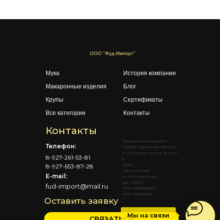
ООО "Фуд-Импорт"
Мука
История компании
Макаронные изделия
Блог
Крупы
Сертификаты
Все категории
Контакты
Контакты
Юридический адрес:
Телефон:
443028, Самарская область,
п. Мехзавод, кв-л 5-й, дом
8-927-261-53-81
5,
оф.58
8-927-653-87-28
Офис: Самара,
E-mail:
ул.Молодежная,
д.6, офис 3
fud-import@mail.ru
ИНН: 6313556894
КПП: 631301001
Оставить заявку
Мы на связи
СВЯЗАТЬСЯ