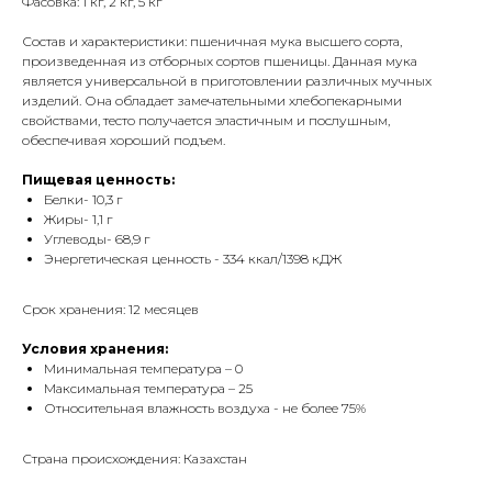
Фасовка: 1 кг, 2 кг, 5 кг
Состав и характеристики: пшеничная мука высшего сорта,
произведенная из отборных сортов пшеницы. Данная мука
является универсальной в приготовлении различных мучных
изделий. Она обладает замечательными хлебопекарными
свойствами, тесто получается эластичным и послушным,
обеспечивая хороший подъем.
Пищевая ценность:
Белки- 10,3 г
Жиры- 1,1 г
Углеводы- 68,9 г
Энергетическая ценность - 334 ккал/1398 кДЖ
Срок хранения: 12 месяцев
Условия хранения:
Минимальная температура – 0
Максимальная температура – 25
Относительная влажность воздуха - не более 75%
Страна происхождения: Казахстан