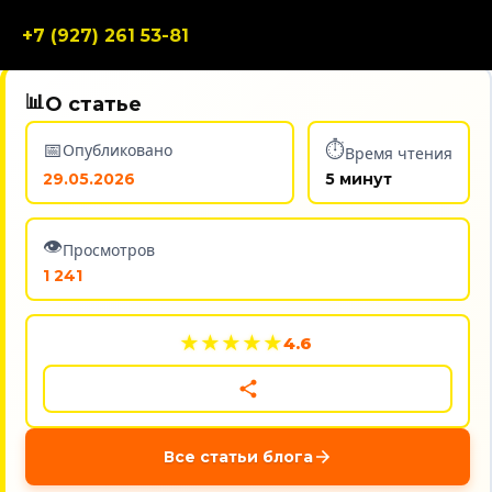
+7 (927) 261 53-81
📊
О статье
📅
⏱️
Опубликовано
Время чтения
29.05.2026
5 минут
👁️
Просмотров
1 241
★
★
★
★
★
4.6
Все статьи блога