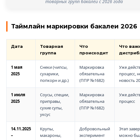
товарных групп бакалеи с 2026 года
Таймлайн маркировки бакалеи 2026
Дата
Товарная
Что
Что важ
группа
происходит
дистриб
1 мая
Снеки (чипсы,
Маркировка
Уже дейс
2025
сухарики,
обязательна
процесс, н
попкорн и др.)
(ППР №1682)
новость 2
1 июля
Соусы, специи,
Маркировка
Уже дейс
2025
приправы,
обязательна
процесс
сухие супы,
(ППР №1682)
уксус
14.11.2025
Крупы,
Добровольный
Этап заве
–
макароны,
эксперимент
можно бы