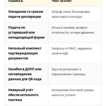
Ошибка
Чем грозит
Опоздание со сроком
Штраф, пени, блокировка
подачи декларации
налогового контура
Подача по
Отказ в приёме, возврат
устаревшей или
отчётности, потеря времени
неподходящей форме
Неполный комплект
Запросы от ФНС, задержка
подтверждающих
зачёта НДС
документов
Ошибки в ДОПП или
Груз не допускают к
несовпадение
пересечению границы
данных для QR-кода
Неверный учёт
Искажение итоговой суммы
обеспечительного
налога к уплате
платежа