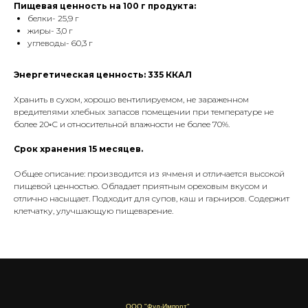
Пищевая ценность на 100 г продукта:
белки- 25,9 г
жиры- 3,0 г
углеводы- 60,3 г
Энергетическая ценность: 335 ККАЛ
Хранить в сухом, хорошо вентилируемом, не зараженном
вредителями хлебных запасов помещении при температуре не
более 20◦С и относительной влажности не более 70%.
Срок хранения 15 месяцев.
Общее описание: производится из ячменя и отличается высокой
пищевой ценностью. Обладает приятным ореховым вкусом и
отлично насыщает. Подходит для супов, каш и гарниров. Содержит
клетчатку, улучшающую пищеварение.
ООО "Фуд-Импорт"