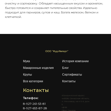
очистку и сортировку. Обладает насыщенным вкусом и ароматом,
быстро готовится и сохраняет питательные свойства. Идеально
подходит для гарниров, супов и каш. Богата железом, белком и
клетчаткой.
ООО "Фуд-Импорт"
Мука
История компании
Макаронные изделия
Блог
Крупы
Сертификаты
Все категории
Контакты
Контакты
Юридический адрес:
Телефон:
443028, Самарская область,
п. Мехзавод, кв-л 5-й, дом
8-927-261-53-81
5,
оф.58
8-927-653-87-28
Офис: Самара,