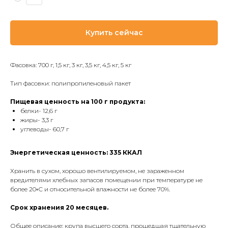
Купить сейчас
Фасовка: 700 г, 1,5 кг, 3 кг, 3,5 кг, 4,5 кг, 5 кг
Тип фасовки: полипропиленовый пакет
Пищевая ценность на 100 г продукта:
белки- 12,6 г
жиры- 3,3 г
углеводы- 60,7 г
Энергетическая ценность: 335 ККАЛ
Хранить в сухом, хорошо вентилируемом, не зараженном
вредителями хлебных запасов помещении при температуре не
более 20◦С и относительной влажности не более 70%.
Срок хранения 20 месяцев.
Общее описание: крупа высшего сорта, прошедшая тщательную