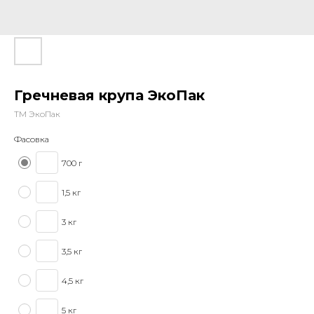
Гречневая крупа ЭкоПак
ТМ ЭкоПак
Фасовка
700 г
1,5 кг
3 кг
3,5 кг
4,5 кг
5 кг