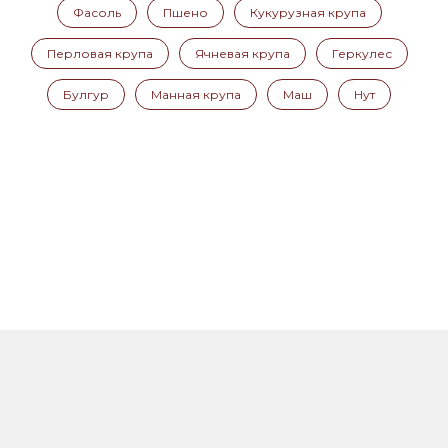
Фасоль
Пшено
Кукурузная крупа
Перловая крупа
Ячневая крупа
Геркулес
Булгур
Манная крупа
Маш
Нут