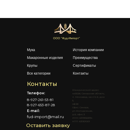
ООО "Фуд-Импорт"
Мука
История компании
Макаронные изделия
Преимущества
Крупы
Сертификаты
Все категории
Контакты
Контакты
Юридический адрес:
Телефон:
443028, Самарская область,
п. Мехзавод, кв-л 5-й, дом
8-927-261-53-81
5,
оф.58
8-927-653-87-28
Офис: Самара,
E-mail:
ул.Молодежная,
д.6, офис 3
fud-import@mail.ru
ИНН: 6313556894
КПП: 631301001
Оставить заявку