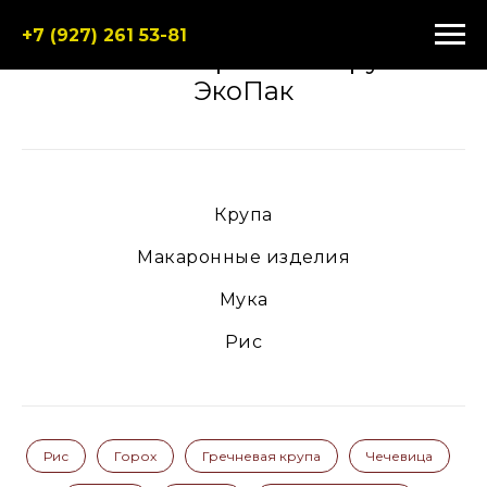
+7 (927) 261 53-81
Каталог гороховой крупы
ЭкоПак
Крупа
Макаронные изделия
Мука
Рис
Рис
Горох
Гречневая крупа
Чечевица