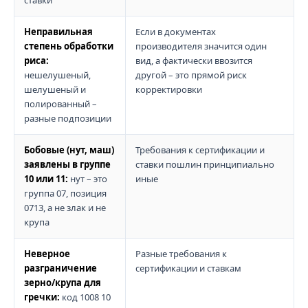
ставки
Неправильная
Если в документах
степень обработки
производителя значится один
риса:
вид, а фактически ввозится
нешелушеный,
другой – это прямой риск
шелушеный и
корректировки
полированный –
разные подпозиции
Бобовые (нут, маш)
Требования к сертификации и
заявлены в группе
ставки пошлин принципиально
10 или 11:
нут – это
иные
группа 07, позиция
0713, а не злак и не
крупа
Неверное
Разные требования к
разграничение
сертификации и ставкам
зерно/крупа для
гречки:
код 1008 10