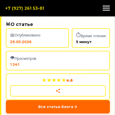
+7 (927) 261 53-81
📊
О статье
📅
⏱️
Опубликовано
Время чтения
29.05.2026
5 минут
👁️
Просмотров
1 241
★
★
★
★
★
4.6
Все статьи блога