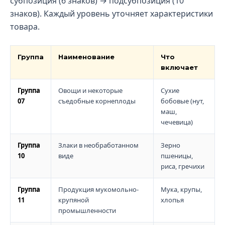
субпозиция (6 знаков) → подсубпозиция (10
знаков). Каждый уровень уточняет характеристики
товара.
Группа
Наименование
Что
включает
Группа
Овощи и некоторые
Сухие
07
съедобные корнеплоды
бобовые (нут,
маш,
чечевица)
Группа
Злаки в необработанном
Зерно
10
виде
пшеницы,
риса, гречихи
Группа
Продукция мукомольно-
Мука, крупы,
11
крупяной
хлопья
промышленности