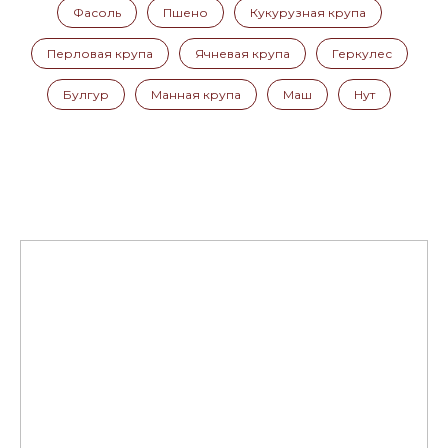
Фасоль
Пшено
Кукурузная крупа
Перловая крупа
Ячневая крупа
Геркулес
Булгур
Манная крупа
Маш
Нут