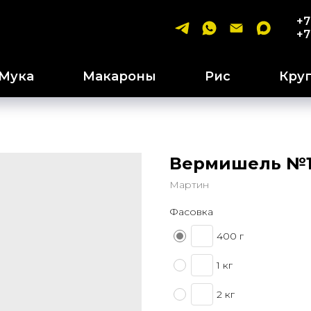
+7
+7
Мука
Макароны
Рис
Кру
Вермишель №1
Мартин
Фасовка
400 г
1 кг
2 кг