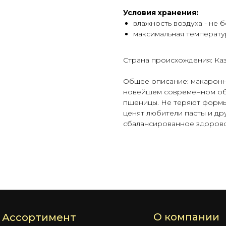
Условия хранения:
влажность воздуха - не 
максимальная температур
Страна происхождения: Ка
Общее описание: макаронн
новейшем современном обо
пшеницы. Не теряют формы
ценят любители пасты и дру
сбалансированное здорово
О компании
Ассортимент