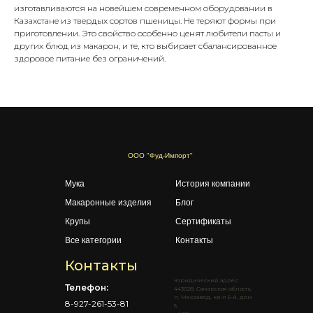
изготавливаются на новейшем современном оборудовании в
Казахстане из твердых сортов пшеницы. Не теряют формы при
приготовлении. Это свойство особенно ценят любители пасты и
других блюд из макарон, и те, кто выбирает сбалансированное
здоровое питание без ограничений.
ООО "Фуд-Импорт"
Мука
История компании
Макаронные изделия
Блог
Крупы
Сертификаты
Все категории
Контакты
Контакты
Юридический адрес:
Телефон:
443028, Самарская область,
п. Мехзавод, кв-л 5-й, дом
8-927-261-53-81
5,