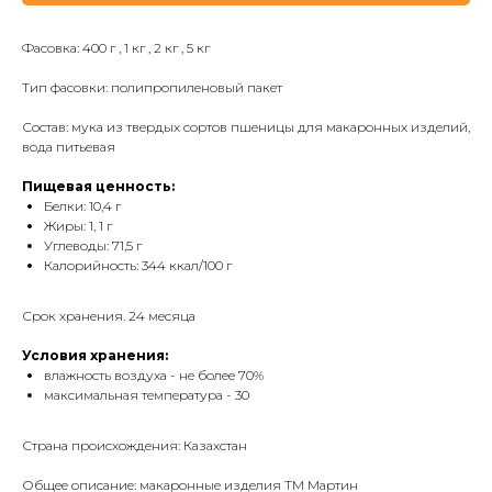
Фасовка: 400 г , 1 кг , 2 кг , 5 кг
Тип фасовки: полипропиленовый пакет
Состав: мука из твердых сортов пшеницы для макаронных изделий,
вода питьевая
Пищевая ценность:
Белки: 10,4 г
Жиры: 1, 1 г
Углеводы: 71,5 г
Калорийность: 344 ккал/100 г
Срок хранения. 24 месяца
Условия хранения:
влажность воздуха - не более 70%
максимальная температура - 30
Страна происхождения: Казахстан
Общее описание: макаронные изделия ТМ Мартин