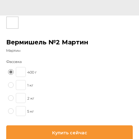
Вермишель №2 Мартин
Мартин
Фасовка
400 г
1 кг
2 кг
5 кг
Купить сейчас