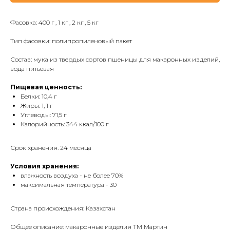
Фасовка: 400 г , 1 кг , 2 кг , 5 кг
Тип фасовки: полипропиленовый пакет
Состав: мука из твердых сортов пшеницы для макаронных изделий,
вода питьевая
Пищевая ценность:
Белки: 10,4 г
Жиры: 1, 1 г
Углеводы: 71,5 г
Калорийность: 344 ккал/100 г
Срок хранения. 24 месяца
Условия хранения:
влажность воздуха - не более 70%
максимальная температура - 30
Страна происхождения: Казахстан
Общее описание: макаронные изделия ТМ Мартин