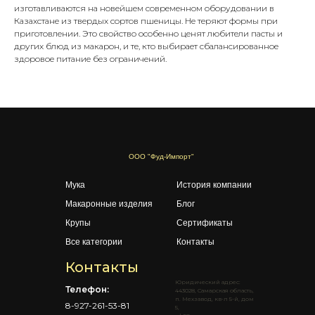
изготавливаются на новейшем современном оборудовании в
Казахстане из твердых сортов пшеницы. Не теряют формы при
приготовлении. Это свойство особенно ценят любители пасты и
других блюд из макарон, и те, кто выбирает сбалансированное
здоровое питание без ограничений.
ООО "Фуд-Импорт"
Мука
История компании
Макаронные изделия
Блог
Крупы
Сертификаты
Все категории
Контакты
Контакты
Юридический адрес:
Телефон:
443028, Самарская область,
п. Мехзавод, кв-л 5-й, дом
8-927-261-53-81
5,