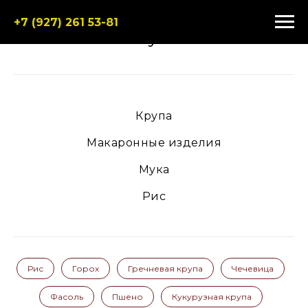
+7 (927) 261 53-81
Каталог муки ЭкоПак
Крупа
Макаронные изделия
Мука
Рис
Рис
Горох
Гречневая крупа
Чечевица
Фасоль
Пшено
Кукурузная крупа