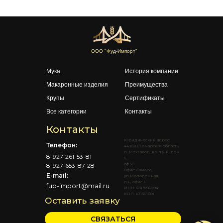
ООО "Фуд-Импорт"
Мука
История компании
Макаронные изделия
Преимущества
Крупы
Сертификаты
Все категории
Контакты
Контакты
Юридический адрес:
Телефон:
443028, Самарская область,
п. Мехзавод, кв-л 5-й, дом
8-927-261-53-81
5,
оф.58
8-927-653-87-28
Офис: Самара,
E-mail:
ул.Молодежная,
д.6, офис 3
fud-import@mail.ru
ИНН: 6313556894
КПП: 631301001
Оставить заявку
СВЯЗАТЬСЯ