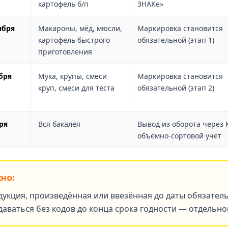
картофель б/п
ЗНАКе»
ября
Макароны, мёд, мюсли,
Маркировка становится
картофель быстрого
обязательной (этап 1)
приготовления
бря
Мука, крупы, смеси
Маркировка становится
круп, смеси для теста
обязательной (этап 2)
ря
Вся бакалея
Вывод из оборота через 
объёмно-сортовой учёт
но:
дукция, произведённая или ввезённая до даты обязател
даваться без кодов до конца срока годности — отдельн