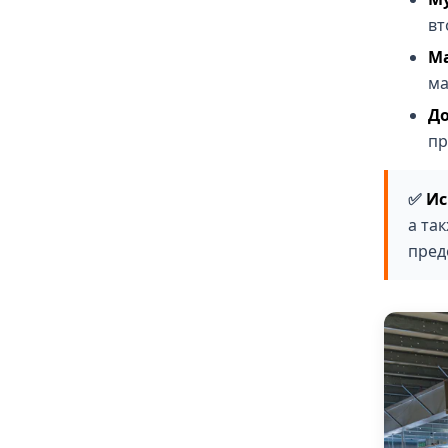
вт
М
ма
До
пр
Ис
а та
пред