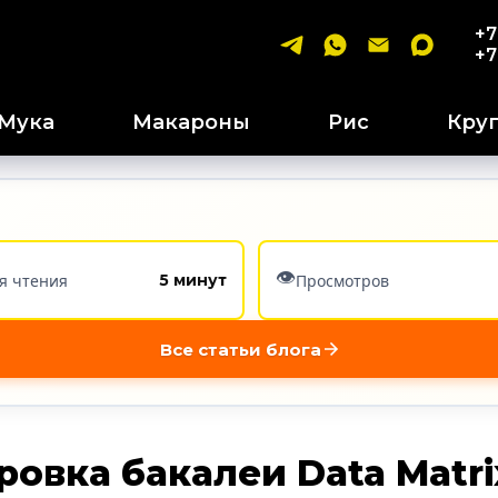
+7
+7
Мука
Макароны
Рис
Кру
👁️
я чтения
Просмотров
5 минут
Все статьи блога
овка бакалеи Data Matri