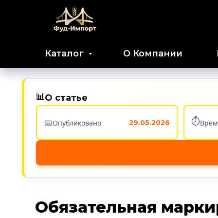
Каталог
О Компании
📊
О статье
⏱️
📅
Опубликовано
Врем
29.05.2026
Обязательная маркир