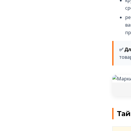
кр
ср
ре
ва
пр
Дл
това
Тай