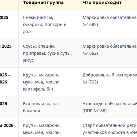
Товарная группа
Что происходит
2025
Снеки (чипсы,
Маркировка обязательна
сухарики, попкорн и
№1682)
др.)
 2025
Соусы, специи,
Маркировка обязательна
приправы, сухие супы,
№1682)
уксус
025 –
Крупы, макароны,
Добровольный экспериме
2026
мука, мёд, мюсли,
№1793)
картофель б/п
2026
Вся новая волна
Утверждён обязательный
бакалеи
(ППР №186)
а 2026
Крупы, макароны,
Старт обязательной рег
мука, мёд, мюсли,
участников оборота в «Ч