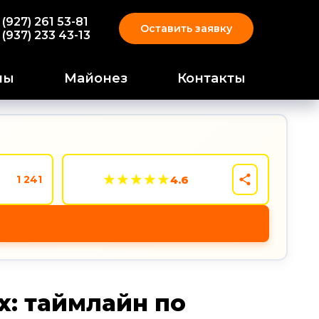
 (927) 261 53-81
Оставить заявку
 (937) 233 43-13
пы
Майонез
Контакты
★
★
★
★
★
4.6
1 241
x: таймлайн по