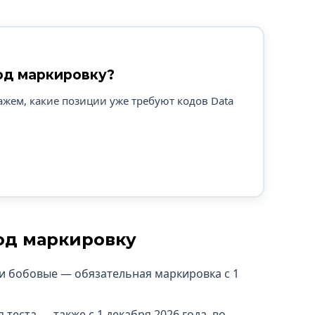
под маркировку?
жем, какие позиции уже требуют кодов Data
од маркировку
п и бобовые — обязательная маркировка с 1
теста — также с 1 декабря 2026 года, во