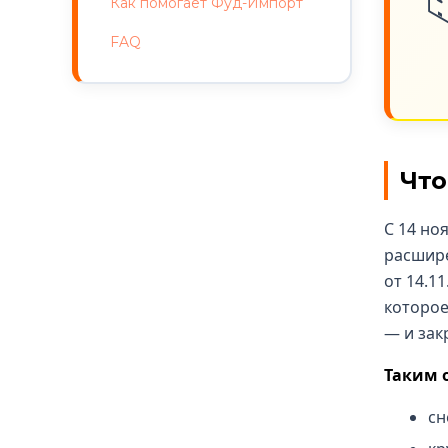
Как помогает Фуд-Импорт
FAQ
Что
С 14 но
расшире
от 14.1
которое
— и зак
Таким о
сн