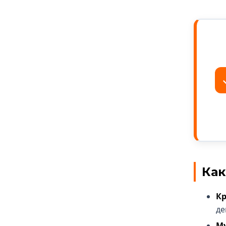
Как
Кр
де
Му