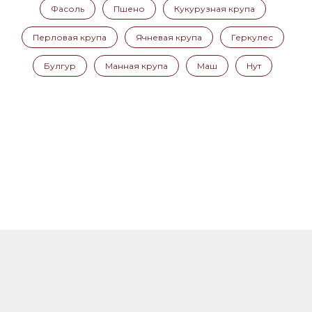
Фасоль
Пшено
Кукурузная крупа
Перловая крупа
Ячневая крупа
Геркулес
Булгур
Манная крупа
Маш
Нут