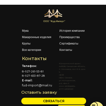
ООО "Фуд-Импорт"
Мука
История компании
Макаронные изделия
Преимущества
Крупы
Сертификаты
Все категории
Контакты
Контакты
Юридический адрес:
Телефон:
443028, Самарская область,
п. Мехзавод, кв-л 5-й, дом
8-927-261-53-81
5,
оф.58
8-927-653-87-28
Офис: Самара,
E-mail:
ул.Молодежная,
д.6, офис 3
fud-import@mail.ru
ИНН: 6313556894
КПП: 631301001
Оставить заявку
СВЯЗАТЬСЯ