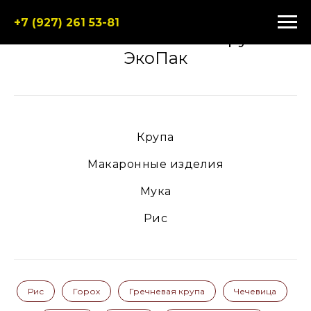
+7 (927) 261 53-81
Каталог пшеничной крупы
ЭкоПак
Крупа
Макаронные изделия
Мука
Рис
Рис
Горох
Гречневая крупа
Чечевица