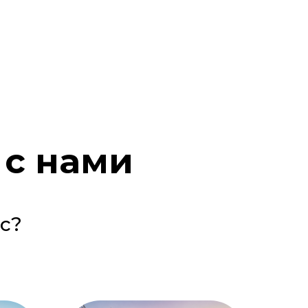
 с нами
с?