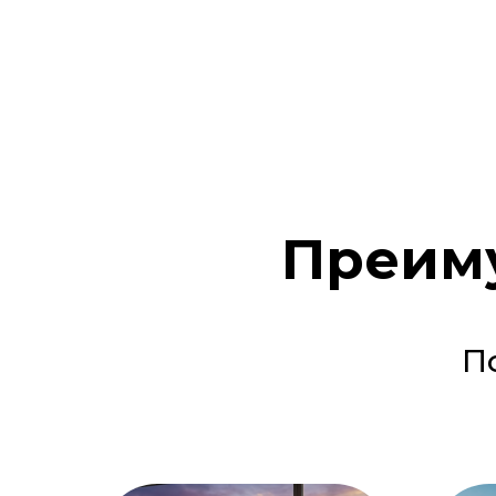
Преиму
П