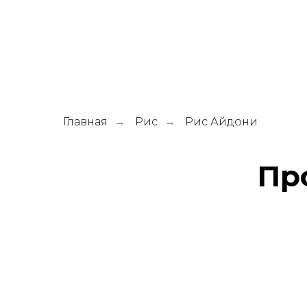
Главная
Рис
Рис Айдони
→
→
Пр