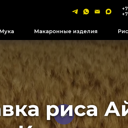
+7
+7
Мука
Макаронные изделия
Ри
авка риса А