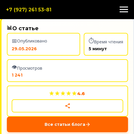
+7 (927) 261 53-81
📊
О статье
📅
⏱️
Опубликовано
Время чтения
29.05.2026
5 минут
👁️
Просмотров
1 241
★
★
★
★
★
4.6
Все статьи блога