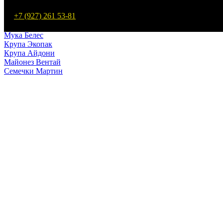
Макароны Мартин
+7 (927) 261 53-81
Мука Мартин
Макароны Белес
Мука Белес
Крупа Экопак
Крупа Айдони
Майонез Вентай
Семечки Мартин