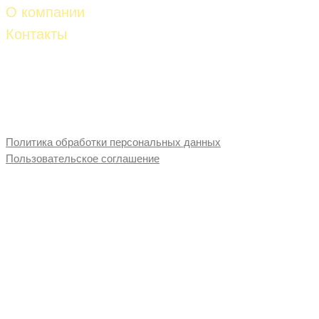
О компании
Контакты
Телефон:
8-927-261-53-81
8-927-653-87-28
E-mail:
fud-import@mail.ru
Политика обработки персональных данных
Пользовательское соглашение