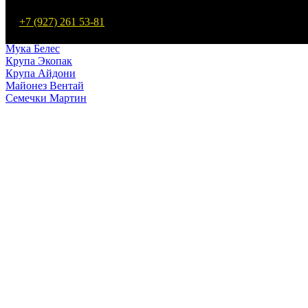
Макароны Мартин
+7 (927) 261 53-81
Мука Мартин
Макароны Белес
Мука Белес
Крупа Экопак
Крупа Айдони
Майонез Вентай
Семечки Мартин