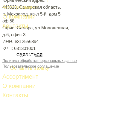
Юридический адрес:
Ассортимент
443028, Самарская область,
п. Мехзавод, кв-л 5-й, дом 5,
О компании
оф.58
Контакты
Офис: Самара, ул.Молодежная,
Телефон:
д.6, офис 3
8-927-261-53-81
ИНН: 6313556894
8-927-653-87-28
КПП: 631301001
E-mail:
СВЯЗАТЬСЯ
fud-import@mail.ru
Политика обработки персональных данных
Пользовательское соглашение
Оставить заявку
Ассортимент
О компании
Контакты
Телефон:
8-927-261-53-81
8-927-653-87-28
E-mail:
fud-import@mail.ru