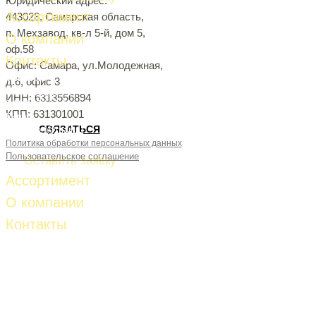
Юридический адрес:
Ассортимент
443028, Самарская область,
п. Мехзавод, кв-л 5-й, дом 5,
О компании
оф.58
Контакты
Офис: Самара, ул.Молодежная,
Телефон:
д.6, офис 3
8-927-261-53-81
ИНН: 6313556894
8-927-653-87-28
КПП: 631301001
E-mail:
СВЯЗАТЬСЯ
fud-import@mail.ru
Политика обработки персональных данных
Пользовательское соглашение
Оставить заявку
Ассортимент
О компании
Контакты
Телефон:
8-927-261-53-81
8-927-653-87-28
E-mail:
fud-import@mail.ru