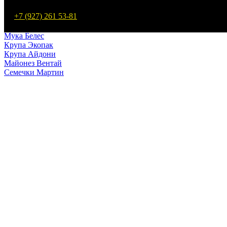
Макароны Мартин
+7 (927) 261 53-81
Мука Мартин
Макароны Белес
Мука Белес
Крупа Экопак
Крупа Айдони
Майонез Вентай
Семечки Мартин