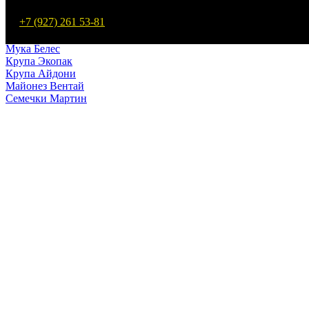
Макароны Мартин
+7 (927) 261 53-81
Мука Мартин
Макароны Белес
Мука Белес
Крупа Экопак
Крупа Айдони
Майонез Вентай
Семечки Мартин