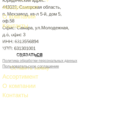
Юридический адрес:
Ассортимент
443028, Самарская область,
п. Мехзавод, кв-л 5-й, дом 5,
О компании
оф.58
Контакты
Офис: Самара, ул.Молодежная,
Телефон:
д.6, офис 3
8-927-261-53-81
ИНН: 6313556894
8-927-653-87-28
КПП: 631301001
E-mail:
СВЯЗАТЬСЯ
fud-import@mail.ru
Политика обработки персональных данных
Пользовательское соглашение
Оставить заявку
Ассортимент
О компании
Контакты
Телефон:
8-927-261-53-81
8-927-653-87-28
E-mail:
fud-import@mail.ru