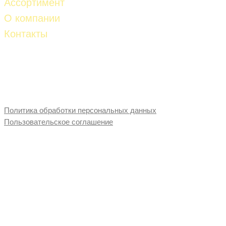
Ассортимент
О компании
Контакты
Телефон:
8-927-261-53-81
8-927-653-87-28
E-mail:
fud-import@mail.ru
Политика обработки персональных данных
Пользовательское соглашение