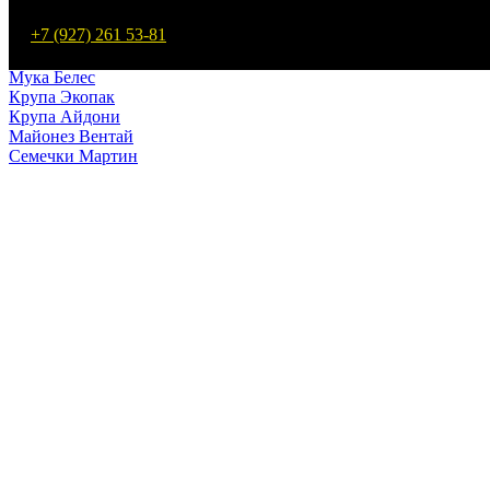
Макароны Мартин
+7 (927) 261 53-81
Мука Мартин
Макароны Белес
Мука Белес
Крупа Экопак
Крупа Айдони
Майонез Вентай
Семечки Мартин