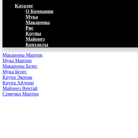
Каталог
О Компании
Мука
Макароны
Рис
Крупы
Майонез
Контакты
Макароны Мартин
Мука Мартин
Макароны Белес
Мука Белес
Крупа Экопак
Крупа Айдони
Майонез Вентай
Семечки Мартин