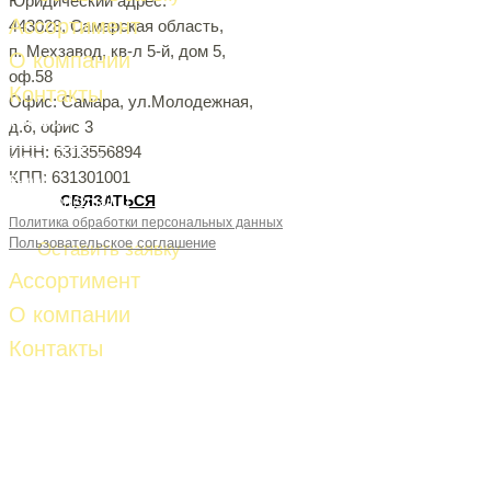
Юридический адрес:
Ассортимент
443028, Самарская область,
п. Мехзавод, кв-л 5-й, дом 5,
О компании
оф.58
Контакты
Офис: Самара, ул.Молодежная,
Телефон:
д.6, офис 3
8-927-261-53-81
ИНН: 6313556894
8-927-653-87-28
КПП: 631301001
E-mail:
СВЯЗАТЬСЯ
fud-import@mail.ru
Политика обработки персональных данных
Пользовательское соглашение
Оставить заявку
Ассортимент
О компании
Контакты
Телефон:
8-927-261-53-81
8-927-653-87-28
E-mail:
fud-import@mail.ru