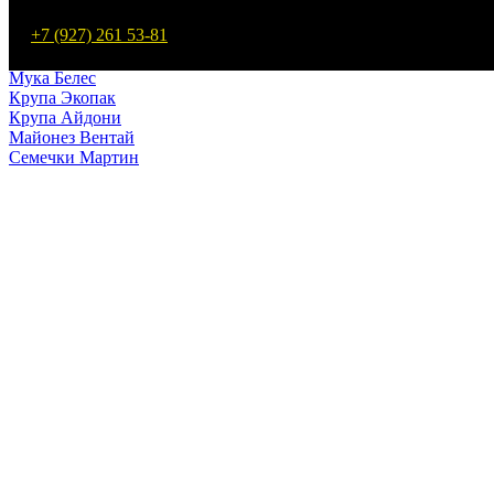
Макароны Мартин
+7 (927) 261 53-81
Мука Мартин
Макароны Белес
Мука Белес
Крупа Экопак
Крупа Айдони
Майонез Вентай
Семечки Мартин