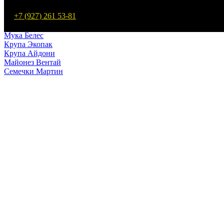
Макароны Мартин
+7 (927) 261 53-81
Мука Мартин
Макароны Белес
Мука Белес
Крупа Экопак
Крупа Айдони
Майонез Вентай
Семечки Мартин