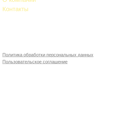
Контакты
Телефон:
8-927-261-53-81
8-927-653-87-28
E-mail:
fud-import@mail.ru
Политика обработки персональных данных
Пользовательское соглашение